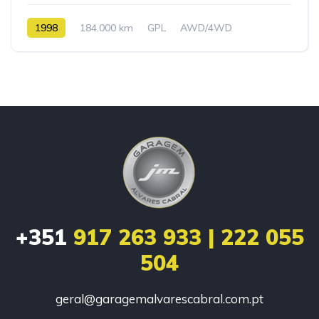
1998
184.000 km
GPL
AWD/4WD
+351
917 263 933 | 222 055
504
geral@garagemalvarescabral.com.pt