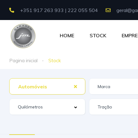
+351 917 263 933 | 222 055 504
geral@gar
HOME
STOCK
EMPRE
Pagina inicial
Stock
Automóveis