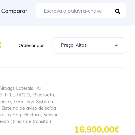
Comparar
Preço: Altos
Ordenar por:
Airbags Laterais
,
Ar
O -HILL-HOLD
,
Bluetooth
,
oeiro
,
GPS
,
ISG  Sistema
 Sistema de aviso de saída
res c/ Reg. Eléctrica
,
sensor
iso ( Sinais de transito )
16.900,00€