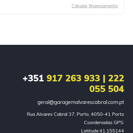
Calcular financiamento
+351
917 263 933 | 222
055 504
geral@garagemalvarescabral.com.pt
Rua Alvares Cabral 37, Porto, 4050-41 Porto

Coordenadas GPS:

Latitude:41.155144
