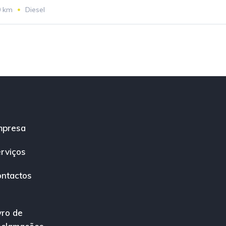
0 km
Diesel
mpresa
rviços
ntactos
vro de