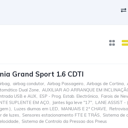
gnia Grand Sport 1.6 CDTI
irbag
,
airbag condutor
,
Airbag Passageiro
,
Airbags de Cortina
,
tomático Dual Zone
,
AUXILIAR AO ARRANQUE EM INCLINAÇÃ
ntrada USB e AUX
,
ESP - Prog. Estab. Electrónica
,
Farois de Nev
NTE SUPLENTE EM AÇO
,
Jantes liga leve "17"
,
LANE ASSIST - (
agem )
,
Luzes diurnas em LED
,
MANUAIS E 2ª CHAVE
,
Retroviso
r de luzes
,
Sensores estacionamento FTE E TRÁS
,
Sistema de av
elocidade
,
Sistema de Controlo da Pressao dos Pneus