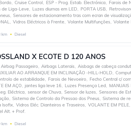
Bordo
,
Cruise Control
,
ESP - Prog. Estab. Electrónica
,
Farois de 
s de Liga-Leve
,
Luzes diurnas em LED
,
PORTA USB
,
Retrovisore
pneus
,
Sensores de estacionamento tras com ecran de visualizaç
ONAL
,
Vidros Eléctricos à Frente
,
Volante Multifunções
,
Volante 
8 km
Diesel
SSLAND X ECOTE D 120 ANOS
Airbag Passageiro
,
Airbags Laterais
,
Aisbags de cabeça condut
UXILIAR AO ARRANQUE EM INCLINAÇÃO -HILL-HOLD
,
Comput
ntrolo de estabilidade
,
Farois de Nevoeiro
,
Fecho Central c/ co
TE EM AÇO
,
jantes liga leve 16
,
Luzes Presença Led
,
MANUAIS 
eg. Eléctrica
,
sensor de Chuva
,
Sensor de luzes
,
Sensores de Es
zação
,
Sistema de Controlo da Pressao dos Pneus
,
Sistema de re
 Isofix
,
Vidros Eléc. Dianteiros e Traseiros
,
VOLANTE EM PELE
,
 Alt. + Prof.
0 km
Diesel