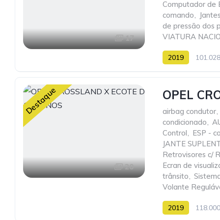
Computador de 
comando
,
Jante
de pressão dos 
VIATURA NACI
17
2019
101.02
Destaque
OPEL CRO
airbag condutor
,
condicionado
,
A
Control
,
ESP - co
JANTE SUPLEN
Retrovisores c/ R
Ecran de visuali
20
trânsito
,
Sistema
Volante Regulável
2019
118.00