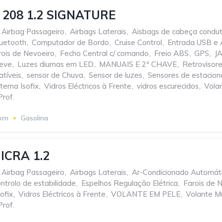
208 1.2 SIGNATURE
Airbag Passageiro
,
Airbags Laterais
,
Aisbags de cabeça condut
uetooth
,
Computador de Bordo
,
Cruise Control
,
Entrada USB e
rois de Nevoeiro
,
Fecho Central c/ comando
,
Freio ABS
,
GPS
,
J
Leve
,
Luzes diurnas em LED
,
MANUAIS E 2ª CHAVE
,
Retrovisore
atíveis
,
sensor de Chuva
,
Sensor de luzes
,
Sensores de estacion
stema Isofix
,
Vidros Eléctricos à Frente
,
vidros escurecidos
,
Vola
Prof.
 km
Gasolina
ICRA 1.2
Airbag Passageiro
,
Airbags Laterais
,
Ar-Condicionado Automát
ntrolo de estabilidade
,
Espelhos Regulação Elétrica
,
Farois de 
ofix
,
Vidros Eléctricos à Frente
,
VOLANTE EM PELE
,
Volante Mu
Prof.