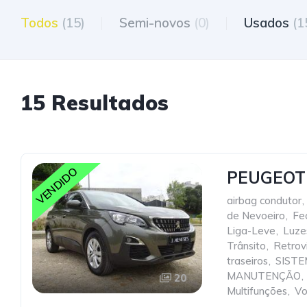
Todos
(15)
Semi-novos
(0)
Usados
(1
15 Resultados
VENDIDO
PEUGEOT 
airbag condutor
,
de Nevoeiro
,
Fe
Liga-Leve
,
Luze
Trânsito
,
Retrovi
traseiros
,
SISTE
MANUTENÇÃO
,
20
Multifunções
,
Vo