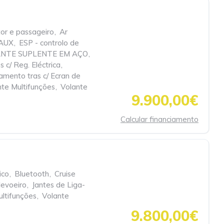
or e passageiro
,
Ar
 AUX
,
ESP - controlo de
ANTE SUPLENTE EM AÇO
,
s c/ Reg. Eléctrica
,
amento tras c/ Ecran de
nte Multifunções
,
Volante
9.900,00€
Calcular financiamento
ico
,
Bluetooth
,
Cruise
Nevoeiro
,
Jantes de Liga-
ltifunções
,
Volante
9.800,00€