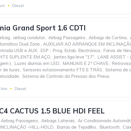
 km
Diesel
gnia Grand Sport 1.6 CDTI
irbag
,
airbag condutor
,
Airbag Passageiro
,
Airbags de Cortina
,
tomático Dual Zone
,
AUXILIAR AO ARRANQUE EM INCLINAÇÃ
ntrada USB e AUX
,
ESP - Prog. Estab. Electrónica
,
Farois de Nev
NTE SUPLENTE EM AÇO
,
Jantes liga leve "17"
,
LANE ASSIST - (
agem )
,
Luzes diurnas em LED
,
MANUAIS E 2ª CHAVE
,
Retroviso
r de luzes
,
Sensores estacionamento FTE E TRÁS
,
Sistema de av
elocidade
,
Sistema de Controlo da Pressao dos Pneus
0 km
Diesel
C4 CACTUS 1.5 BLUE HDI FEEL
Airbag Passageiro
,
Airbags Laterais
,
Ar-Condicionado Automát
INCLINAÇÃO -HILL-HOLD
,
Barras de Tejadilho
,
Bluetooth
,
Cai