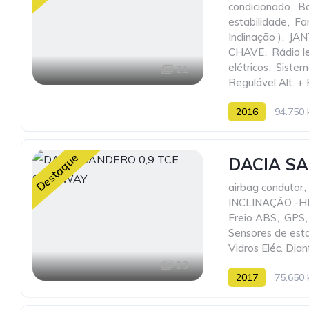
condicionado
,
Ba
estabilidade
,
Fa
Inclinação )
,
JAN
CHAVE
,
Rádio l
elétricos
,
Sistem
21
Regulável Alt. + 
2016
94.750
Destaque
DACIA SA
airbag condutor
,
INCLINAÇÃO -H
Freio ABS
,
GPS
,
Sensores de est
Vidros Eléc. Dian
23
2017
75.650