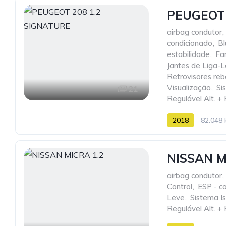
PEUGEOT 
airbag condutor
,
condicionado
,
Bl
estabilidade
,
Fa
Jantes de Liga-
Retrovisores reb
Visualização
,
Si
21
Regulável Alt. + 
2018
82.048
NISSAN M
airbag condutor
,
Control
,
ESP - co
Leve
,
Sistema Is
Regulável Alt. + 