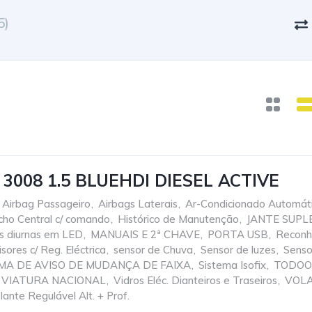
5)
3008 1.5 BLUEHDI DIESEL ACTIVE
Airbag Passageiro
,
Airbags Laterais
,
Ar-Condicionado Automát
cho Central c/ comando
,
Histórico de Manutenção
,
JANTE SUPL
s diurnas em LED
,
MANUAIS E 2ª CHAVE
,
PORTA USB
,
Reconh
sores c/ Reg. Eléctrica
,
sensor de Chuva
,
Sensor de luzes
,
Senso
MA DE AVISO DE MUDANÇA DE FAIXA
,
Sistema Isofix
,
TODOO
VIATURA NACIONAL
,
Vidros Eléc. Dianteiros e Traseiros
,
VOLA
lante Regulável Alt. + Prof.