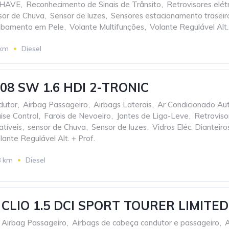
CHAVE
,
Reconhecimento de Sinais de Trânsito
,
Retrovisores elét
sor de Chuva
,
Sensor de luzes
,
Sensores estacionamento traseiro
abamento em Pele
,
Volante Multifunções
,
Volante Regulável Alt.
 km
Diesel
508 SW 1.6 HDI 2-TRONIC
dutor
,
Airbag Passageiro
,
Airbags Laterais
,
Ar Condicionado Au
ise Control
,
Farois de Nevoeiro
,
Jantes de Liga-Leve
,
Retrovisor
atíveis
,
sensor de Chuva
,
Sensor de luzes
,
Vidros Eléc. Dianteiro
lante Regulável Alt. + Prof.
8 km
Diesel
CLIO 1.5 DCI SPORT TOURER LIMITED
Airbag Passageiro
,
Airbags de cabeça condutor e passageiro
,
A