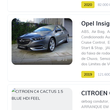
2020
82.000
Opel Insi
ABS
,
Air Bag
,
A
Condicionado Au
Cruise Control
,
E
Start & Stop
,
JA
da faixa de rod
de Chuva
,
Senso
21
dos Limites de V
2019
121.60
CITROEN 
airbag condutor
,
ARRANQUE EM 