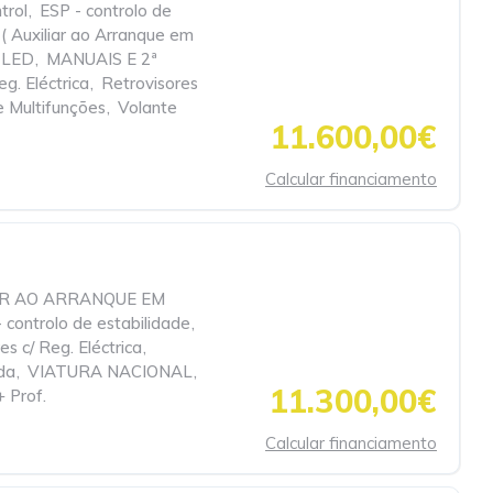
trol
,
ESP - controlo de
 Auxiliar ao Arranque em
m LED
,
MANUAIS E 2ª
eg. Eléctrica
,
Retrovisores
e Multifunções
,
Volante
11.600,00€
Calcular financiamento
AR AO ARRANQUE EM
 controlo de estabilidade
,
es c/ Reg. Eléctrica
,
da
,
VIATURA NACIONAL
,
11.300,00€
+ Prof.
Calcular financiamento