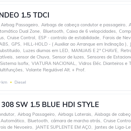
DEO 1.5 TDCI
Airbag Passageiro
,
Airbags de cabeça condutor e passageiro
,
A
tomático Dual Zone
,
Bluetooth
,
Caixa de 6 velopcidades
,
Comp
us
,
Cruise Control
,
ESP - controlo de estabilidade
,
Farois de Nev
 ABS
,
GPS
,
HILL-HOLD - ( Auxiliar ao Arranque em Inclinação )
,
ubstituido
,
Luzes diurnas em LED
,
MANUAIS E 2ª CHAVE
,
Retro
atíveis
,
sensor de Chuva
,
Sensor de luzes
,
Sensores de Estacion
Sistema Isofix
,
VIATURA NACIONAL
,
Vidros Eléc. Dianteiros e 
ultifunções
,
Volante Regulável Alt. + Prof.
0 km
Diesel
308 SW 1.5 BLUE HDI STYLE
ondutor
,
Airbag Passageiro
,
Airbags Laterais
,
Aisbags de cabeç
 Automático
,
Bluetooth
,
cámara de marcha atrás
,
Cruise Contro
rois de Nevoeiro
,
JANTE SUPLENTE EM AÇO
,
Jantes de Liga-L