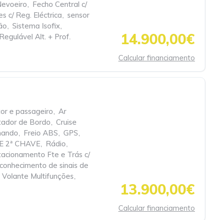
Nevoeiro
,
Fecho Central c/
s c/ Reg. Eléctrica
,
sensor
ão
,
Sistema Isofix
,
14.900,00€
Regulável Alt. + Prof.
Calcular financiamento
or e passageiro
,
Ar
ador de Bordo
,
Cruise
mando
,
Freio ABS
,
GPS
,
E 2ª CHAVE
,
Rádio
,
tacionamento Fte e Trás c/
conhecimento de sinais de
Volante Multifunções
,
13.900,00€
Calcular financiamento