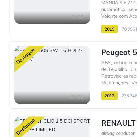
MANUAIS E 2ª 
automática
,
sen
Volante com Ac
25
2019
70.996
Destaque
Peugeot 
ABS
,
airbag con
de Tejadilho
,
Cru
Retrovisores reb
Multifunções
,
Vo
2012
233.34
26
Destaque
RENAULT 
airbag condutor
,