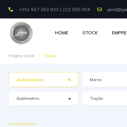
+351 917 263 933 | 222 055 504
geral@gar
HOME
STOCK
EMPRE
Pagina inicial
Stock
Automóveis