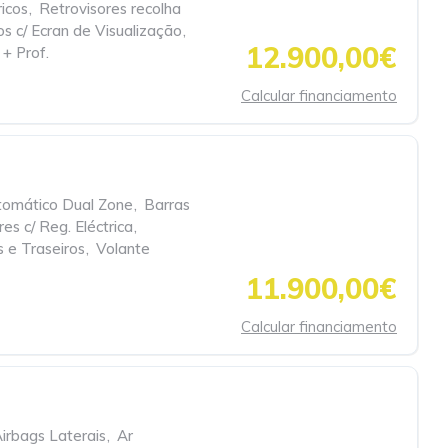
ricos
,
Retrovisores recolha
s c/ Ecran de Visualização
,
12.900,00€
 + Prof.
Calcular financiamento
tomático Dual Zone
,
Barras
es c/ Reg. Eléctrica
,
s e Traseiros
,
Volante
11.900,00€
Calcular financiamento
irbags Laterais
,
Ar