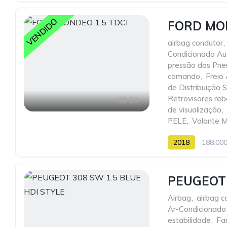
VENDIDO
FORD MON
airbag condutor
,
Condicionado Au
pressão dos Pne
comando
,
Freio
de Distribuição S
Retrovisores reb
23
de visualização
,
PELE
,
Volante M
2018
188.00
PEUGEOT 
Airbag
,
airbag c
Ar-Condicionado
estabilidade
,
Fa