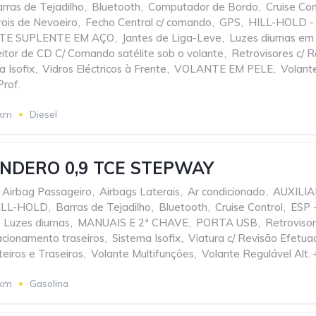
rras de Tejadilho
,
Bluetooth
,
Computador de Bordo
,
Cruise Con
rois de Nevoeiro
,
Fecho Central c/ comando
,
GPS
,
HILL-HOLD - (
TE SUPLENTE EM AÇO
,
Jantes de Liga-Leve
,
Luzes diurnas e
eitor de CD C/ Comando satélite sob o volante
,
Retrovisores c/ R
a Isofix
,
Vidros Eléctricos à Frente
,
VOLANTE EM PELE
,
Volant
Prof.
 km
Diesel
NDERO 0,9 TCE STEPWAY
Airbag Passageiro
,
Airbags Laterais
,
Ar condicionado
,
AUXILI
ILL-HOLD
,
Barras de Tejadilho
,
Bluetooth
,
Cruise Control
,
ESP -
Luzes diurnas
,
MANUAIS E 2ª CHAVE
,
PORTA USB
,
Retrovisor
acionamento traseiros
,
Sistema Isofix
,
Viatura c/ Revisão Efetua
teiros e Traseiros
,
Volante Multifunções
,
Volante Regulável Alt. 
 km
Gasolina