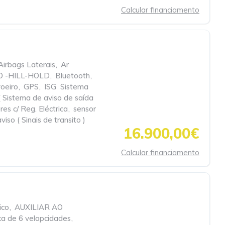
Calcular financiamento
Airbags Laterais
,
Ar
O -HILL-HOLD
,
Bluetooth
,
oeiro
,
GPS
,
ISG  Sistema
 Sistema de aviso de saída
res c/ Reg. Eléctrica
,
sensor
iso ( Sinais de transito )
16.900,00€
Calcular financiamento
ico
,
AUXILIAR AO
xa de 6 velopcidades
,