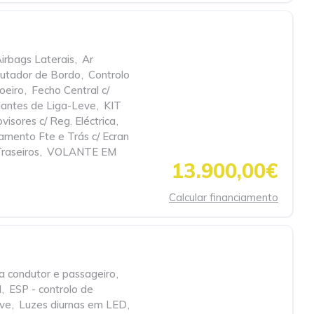
irbags Laterais
,
Ar
utador de Bordo
,
Controlo
oeiro
,
Fecho Central c/
Jantes de Liga-Leve
,
KIT
visores c/ Reg. Eléctrica
,
amento Fte e Trás c/ Ecran
Traseiros
,
VOLANTE EM
13.900,00€
Calcular financiamento
a condutor e passageiro
,
l
,
ESP - controlo de
eve
,
Luzes diurnas em LED
,