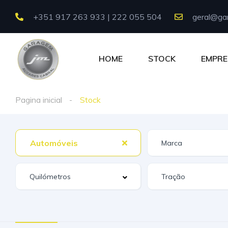
+351 917 263 933 | 222 055 504
geral@gar
HOME
STOCK
EMPRE
Pagina inicial
Stock
Automóveis