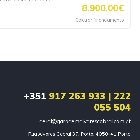
8.900,00€
Calcular financiamento
+351
917 263 933 | 222
055 504
geral@garagemalvarescabral.com.pt
Rua Alvares Cabral 37, Porto, 4050-41 Porto
