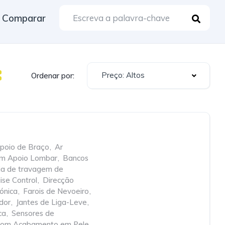
Comparar
Preço: Altos
Ordenar por:
poio de Braço
,
Ar
om Apoio Lombar
,
Bancos
cia de travagem de
ise Control
,
Direcção
rónica
,
Farois de Nevoeiro
,
dor
,
Jantes de Liga-Leve
,
ca
,
Sensores de
com Acabamento em Pele
,