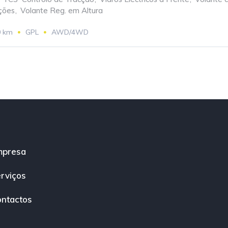
ções
,
Volante Reg. em Altura
0 km
GPL
AWD/4WD
mpresa
rviços
ntactos