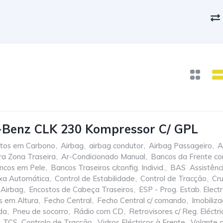
-Benz CLK 230 Kompressor C/ GPL
tos em Carbono
,
Airbag
,
airbag condutor
,
Airbag Passageiro
,
A
ra Zona Traseira
,
Ar-Condicionado Manual
,
Bancos da Frente c
ncos em Pele
,
Bancos Traseiros c/config. Individ.
,
BAS  Assistên
xa Automática
,
Control de Estabilidade
,
Control de Tracção
,
Cru
 Airbag
,
Encostos de Cabeça Traseiros
,
ESP - Prog. Estab. Elect
s em Altura
,
Fecho Central
,
Fecho Central c/ comando
,
Imobiliza
da
,
Pneu de socorro
,
Rádio com CD
,
Retrovisores c/ Reg. Eléctri
TCS  Controlo de Tracção
,
Vidros Eléctricos à Frente
,
Volante 