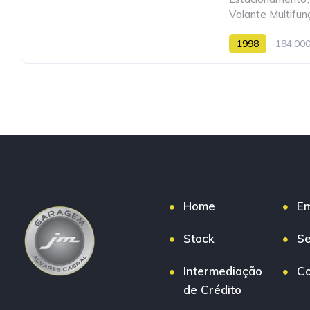
Volante Multifun
1998
184.00
Home
E
Stock
Se
Intermediação
Co
de Crédito