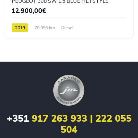
PEUGEOT 308 SW 1.5 BLUE HDI STYLE
12.900,00€
2019
70.996 km
Diesel
+351
917 263 933 | 222 055
504