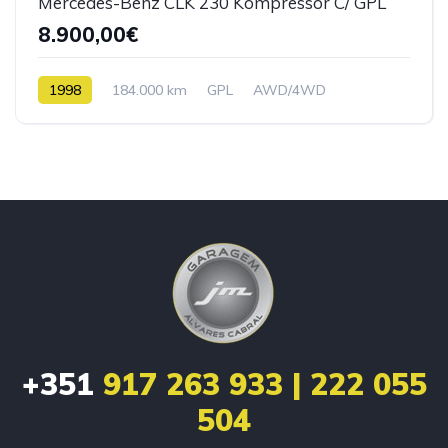
Mercedes-Benz CLK 230 Kompressor C/ GPL
8.900,00€
1998
184.000 km
GPL
AWD/4WD
+351
917 263 933 | 222 055
504