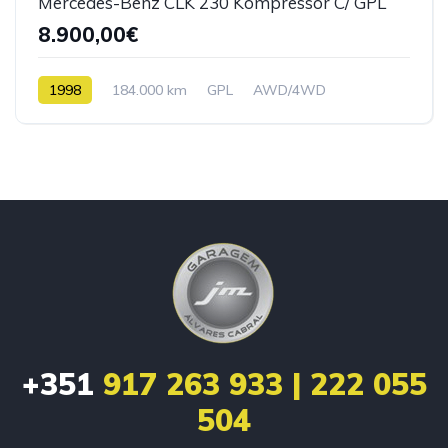
Mercedes-Benz CLK 230 Kompressor C/ GPL
8.900,00€
1998
184.000 km
GPL
AWD/4WD
+351
917 263 933 | 222 055
504