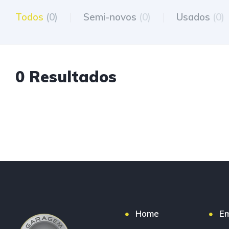
Todos
(0)
Semi-novos
(0)
Usados
(0)
0 Resultados
Home
E