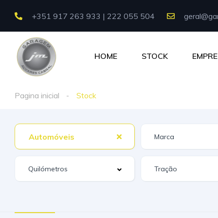
+351 917 263 933 | 222 055 504
geral@gar
HOME
STOCK
EMPRE
Pagina inicial
Stock
Automóveis