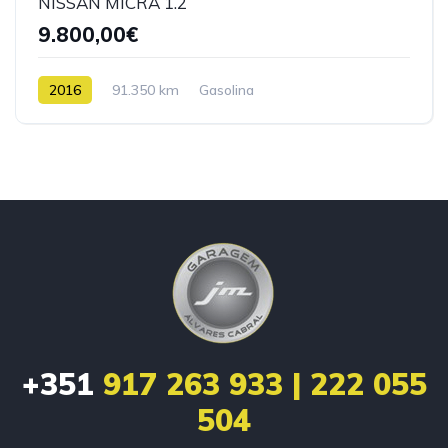
NISSAN MICRA 1.2
9.800,00€
2016
91.350 km
Gasolina
+351
917 263 933 | 222 055
504