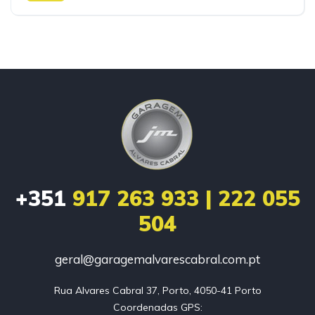
+351
917 263 933 | 222 055
504
geral@garagemalvarescabral.com.pt
Rua Alvares Cabral 37, Porto, 4050-41 Porto

Coordenadas GPS:
