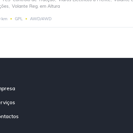
ções
,
Volante Reg. em Altura
0 km
GPL
AWD/4WD
mpresa
rviços
ntactos