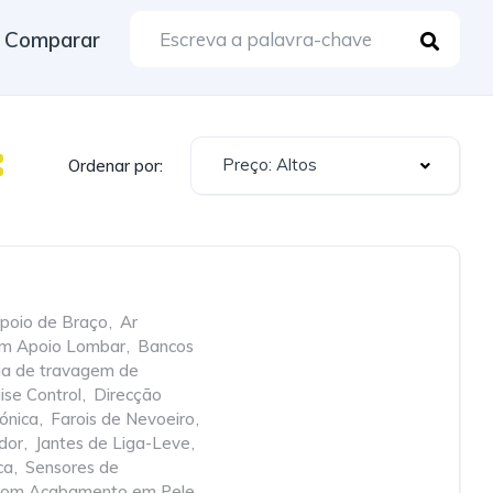
Comparar
Preço: Altos
Ordenar por:
poio de Braço
,
Ar
om Apoio Lombar
,
Bancos
cia de travagem de
ise Control
,
Direcção
rónica
,
Farois de Nevoeiro
,
dor
,
Jantes de Liga-Leve
,
ca
,
Sensores de
com Acabamento em Pele
,