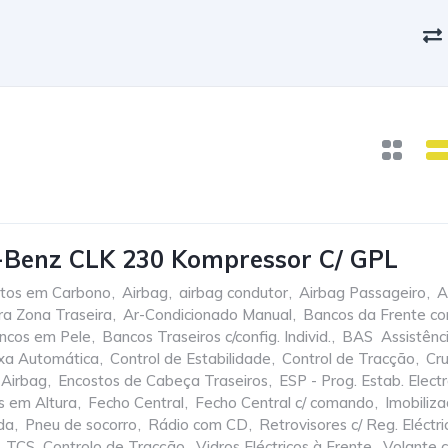
-Benz CLK 230 Kompressor C/ GPL
tos em Carbono
,
Airbag
,
airbag condutor
,
Airbag Passageiro
,
A
ra Zona Traseira
,
Ar-Condicionado Manual
,
Bancos da Frente c
ncos em Pele
,
Bancos Traseiros c/config. Individ.
,
BAS  Assistên
xa Automática
,
Control de Estabilidade
,
Control de Tracção
,
Cru
 Airbag
,
Encostos de Cabeça Traseiros
,
ESP - Prog. Estab. Elect
s em Altura
,
Fecho Central
,
Fecho Central c/ comando
,
Imobiliza
da
,
Pneu de socorro
,
Rádio com CD
,
Retrovisores c/ Reg. Eléctri
TCS  Controlo de Tracção
,
Vidros Eléctricos à Frente
,
Volante 