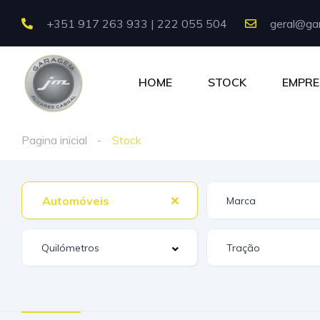
+351 917 263 933 | 222 055 504
geral@gar
HOME
STOCK
EMPRE
Pagina inicial
Stock
Automóveis