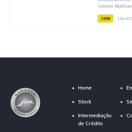
Volante Multifun
1998
184.00
Home
E
Stock
Se
Intermediação
Co
de Crédito