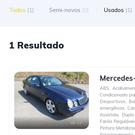
Todos
(1)
Semi-novos
(0)
Usados
(1)
1 Resultado
Mercedes
ABS
,
Acabamen
Condicionado pa
Desportivos
,
Ba
emergência
,
Cai
Assistida
,
Duplo
Faróis Regulávei
25
Pintura Metaliza
Estacionamento
,