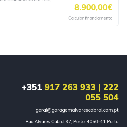
8.900,00€
Calcular financiamento
+351
917 263 933 | 222
055 504
geral@garagemalvarescabral.com.pt
Rua Alvares Cabral 37, Porto, 4050-41 Porto
