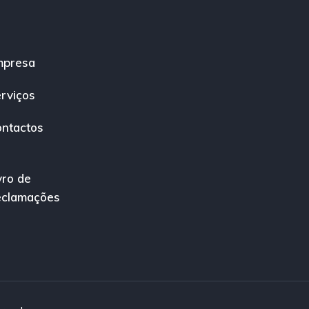
mpresa
rviços
ntactos
vro de
eclamações