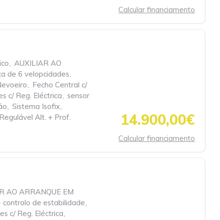
Calcular financiamento
ico
,
AUXILIAR AO
xa de 6 velopcidades
,
Nevoeiro
,
Fecho Central c/
s c/ Reg. Eléctrica
,
sensor
ão
,
Sistema Isofix
,
14.900,00€
Regulável Alt. + Prof.
Calcular financiamento
AR AO ARRANQUE EM
 controlo de estabilidade
,
es c/ Reg. Eléctrica
,