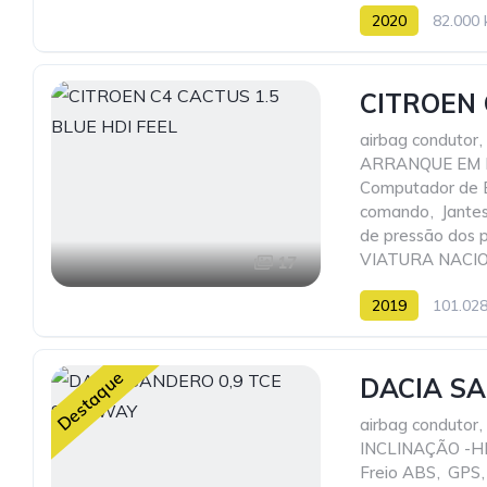
2020
82.000
CITROEN 
airbag condutor
,
ARRANQUE EM 
Computador de 
comando
,
Jante
de pressão dos 
VIATURA NACI
17
2019
101.02
Destaque
DACIA SA
airbag condutor
,
INCLINAÇÃO -H
Freio ABS
,
GPS
,