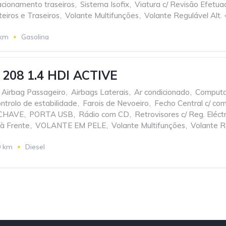
acionamento traseiros
,
Sistema Isofix
,
Viatura c/ Revisão Efetua
teiros e Traseiros
,
Volante Multifunções
,
Volante Regulável Alt. 
 km
Gasolina
208 1.4 HDI ACTIVE
Airbag Passageiro
,
Airbags Laterais
,
Ar condicionado
,
Computa
ntrolo de estabilidade
,
Farois de Nevoeiro
,
Fecho Central c/ co
 CHAVE
,
PORTA USB
,
Rádio com CD
,
Retrovisores c/ Reg. Eléctr
 à Frente
,
VOLANTE EM PELE
,
Volante Multifunções
,
Volante Re
0 km
Diesel