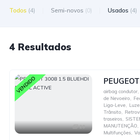
Todos
(4)
Semi-novos
(0)
Usados
(4)
4 Resultados
VENDIDO
PEUGEOT 
airbag condutor
,
de Nevoeiro
,
Fe
Liga-Leve
,
Luze
Trânsito
,
Retrovi
traseiros
,
SISTE
MANUTENÇÃO
,
20
Multifunções
,
Vo