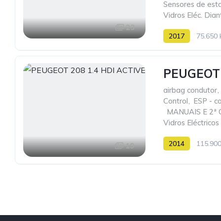
Sensores de est
Vidros Eléc. Dian
23
2017
75.650
PEUGEOT 
airbag condutor
,
Control
,
ESP - co
,
MANUAIS E 2ª
Vidros Eléctricos
2014
115.90
19