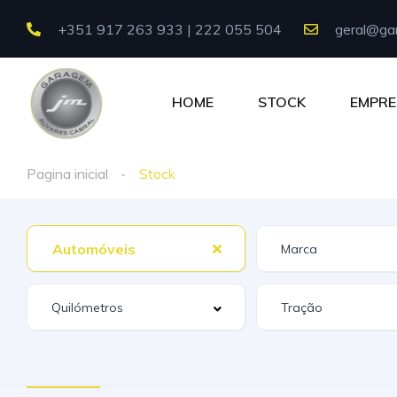
+351 917 263 933 | 222 055 504
geral@gar
HOME
STOCK
EMPRE
Pagina inicial
Stock
Automóveis