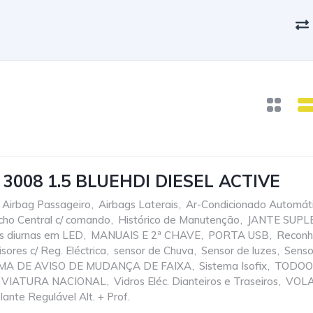
3008 1.5 BLUEHDI DIESEL ACTIVE
Airbag Passageiro
,
Airbags Laterais
,
Ar-Condicionado Automát
cho Central c/ comando
,
Histórico de Manutenção
,
JANTE SUPL
s diurnas em LED
,
MANUAIS E 2ª CHAVE
,
PORTA USB
,
Reconh
sores c/ Reg. Eléctrica
,
sensor de Chuva
,
Sensor de luzes
,
Senso
MA DE AVISO DE MUDANÇA DE FAIXA
,
Sistema Isofix
,
TODOO
VIATURA NACIONAL
,
Vidros Eléc. Dianteiros e Traseiros
,
VOLA
lante Regulável Alt. + Prof.