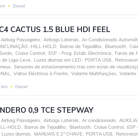
 km
Diesel
C4 CACTUS 1.5 BLUE HDI FEEL
Airbag Passageiro
,
Airbags Laterais
,
Ar-Condicionado Automát
INCLINAÇÃO -HILL-HOLD
,
Barras de Tejadilho
,
Bluetooth
,
Cai
Bordo
,
Cruise Control
,
ESP - Prog. Estab. Electrónica
,
Farois de 
s de Liga-Leve
,
Luzes diurnas em LED
,
PORTA USB
,
Retrovisore
pneus
,
Sensores de estacionamento tras com ecran de visualizaç
ONAL
,
Vidros Eléctricos à Frente
,
Volante Multifunções
,
Volante 
8 km
Diesel
NDERO 0,9 TCE STEPWAY
Airbag Passageiro
,
Airbags Laterais
,
Ar condicionado
,
AUXILI
ILL-HOLD
,
Barras de Tejadilho
,
Bluetooth
,
Cruise Control
,
ESP -
Luzes diurnas
,
MANUAIS E 2ª CHAVE
,
PORTA USB
,
Retrovisor