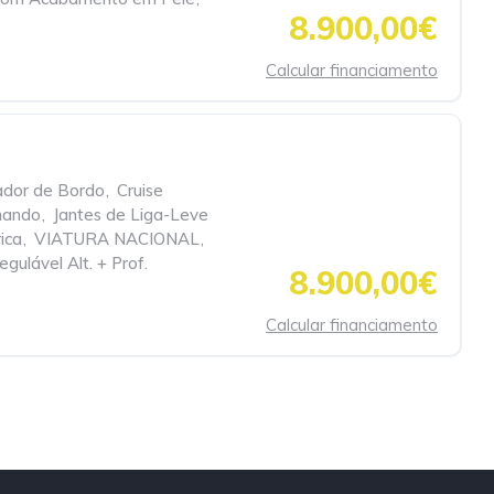
8.900,00€
Calcular financiamento
dor de Bordo
,
Cruise
mando
,
Jantes de Liga-Leve
ica
,
VIATURA NACIONAL
,
gulável Alt. + Prof.
8.900,00€
Calcular financiamento