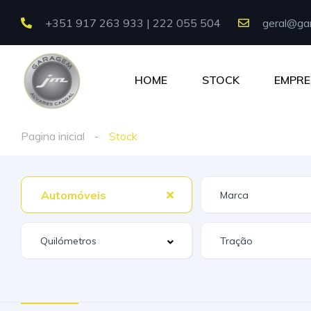
+351 917 263 933 | 222 055 504
geral@gar
HOME
STOCK
EMPRE
Pagina inicial
Stock
Automóveis