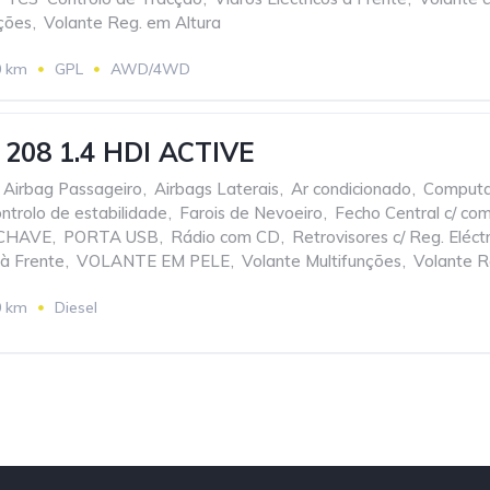
ções
,
Volante Reg. em Altura
0 km
GPL
AWD/4WD
208 1.4 HDI ACTIVE
Airbag Passageiro
,
Airbags Laterais
,
Ar condicionado
,
Computa
ntrolo de estabilidade
,
Farois de Nevoeiro
,
Fecho Central c/ co
 CHAVE
,
PORTA USB
,
Rádio com CD
,
Retrovisores c/ Reg. Eléctr
 à Frente
,
VOLANTE EM PELE
,
Volante Multifunções
,
Volante Re
0 km
Diesel