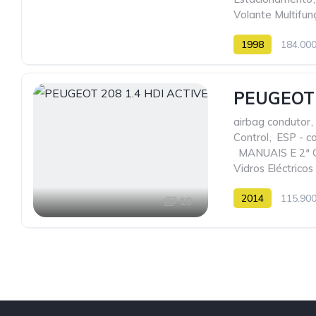
Volante Multifun
1998
184.00
PEUGEOT 
airbag condutor
,
Control
,
ESP - co
,
MANUAIS E 2ª
Vidros Eléctricos
2014
115.90
19