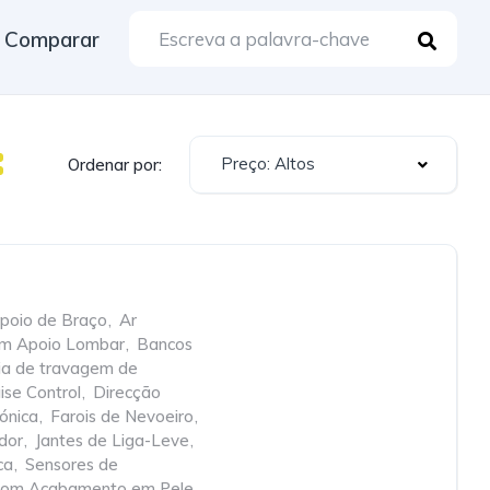
Comparar
Preço: Altos
Ordenar por:
poio de Braço
,
Ar
om Apoio Lombar
,
Bancos
cia de travagem de
ise Control
,
Direcção
rónica
,
Farois de Nevoeiro
,
dor
,
Jantes de Liga-Leve
,
ca
,
Sensores de
com Acabamento em Pele
,