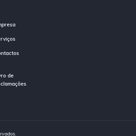
mpresa
rviços
ntactos
vro de
eclamações
ervados.