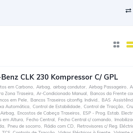
-Benz CLK 230 Kompressor C/ GPL
tos em Carbono
,
Airbag
,
airbag condutor
,
Airbag Passageiro
,
A
ra Zona Traseira
,
Ar-Condicionado Manual
,
Bancos da Frente c
ncos em Pele
,
Bancos Traseiros c/config. Individ.
,
BAS  Assistên
xa Automática
,
Control de Estabilidade
,
Control de Tracção
,
Cru
 Airbag
,
Encostos de Cabeça Traseiros
,
ESP - Prog. Estab. Elect
s em Altura
,
Fecho Central
,
Fecho Central c/ comando
,
Imobiliza
da
,
Pneu de socorro
,
Rádio com CD
,
Retrovisores c/ Reg. Eléctri
TCS  Controlo de Tracção
,
Vidros Eléctricos à Frente
,
Volante 