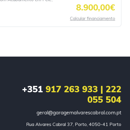
8.900,00€
Calcular financiamento
+351
917 263 933 | 222
055 504
geral@garagemalvarescabral.com.pt
Rua Alvares Cabral 37, Porto, 4050-41 Porto
