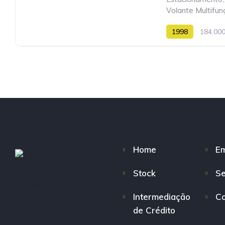
Volante Multifun
1998
184.00
Home
E
Stock
Se
Intermediação
Co
de Crédito