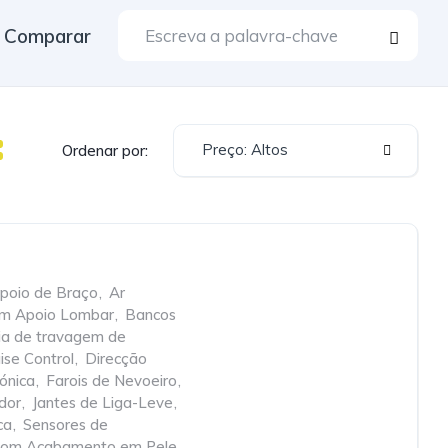
Comparar
Preço: Altos
Ordenar por:
poio de Braço
,
Ar
om Apoio Lombar
,
Bancos
cia de travagem de
ise Control
,
Direcção
rónica
,
Farois de Nevoeiro
,
dor
,
Jantes de Liga-Leve
,
ca
,
Sensores de
com Acabamento em Pele
,