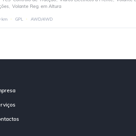
ções
,
Volante Reg. em Altura
0 km
GPL
AWD/4WD
mpresa
rviços
ntactos