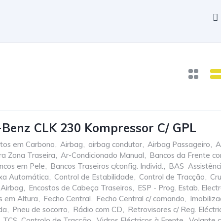
-Benz CLK 230 Kompressor C/ GPL
tos em Carbono
,
Airbag
,
airbag condutor
,
Airbag Passageiro
,
A
ra Zona Traseira
,
Ar-Condicionado Manual
,
Bancos da Frente c
ncos em Pele
,
Bancos Traseiros c/config. Individ.
,
BAS  Assistên
xa Automática
,
Control de Estabilidade
,
Control de Tracção
,
Cru
 Airbag
,
Encostos de Cabeça Traseiros
,
ESP - Prog. Estab. Elect
s em Altura
,
Fecho Central
,
Fecho Central c/ comando
,
Imobiliza
da
,
Pneu de socorro
,
Rádio com CD
,
Retrovisores c/ Reg. Eléctri
TCS  Controlo de Tracção
,
Vidros Eléctricos à Frente
,
Volante 