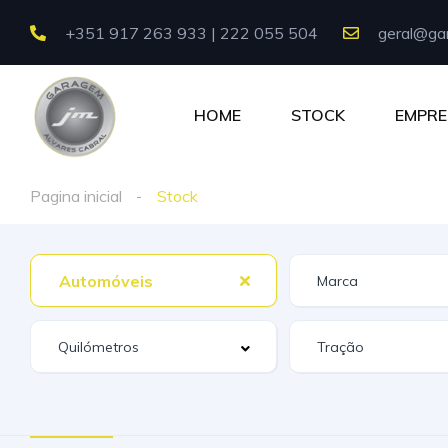
+351 917 263 933 | 222 055 504
geral@gar
HOME
STOCK
EMPRE
Pagina inicial
Stock
Automóveis