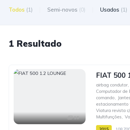
Todos
(1)
Semi-novos
(0)
Usados
(1)
1 Resultado
FIAT 500
airbag condutor
,
Computador de 
comando
,
Jante
estacionamento t
Viatura revista 
Multifunções
,
Vo
16
2015
108.70