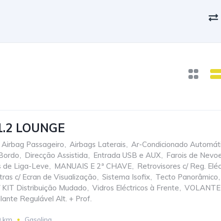
 1.2 LOUNGE
Airbag Passageiro
,
Airbags Laterais
,
Ar-Condicionado Automát
Bordo
,
Direcção Assistida
,
Entrada USB e AUX
,
Farois de Nevoe
s de Liga-Leve
,
MANUAIS E 2ª CHAVE
,
Retrovisores c/ Reg. Eléc
ras c/ Ecran de Visualização
,
Sistema Isofix
,
Tecto Panorâmico
,
c/ KIT Distribuição Mudado
,
Vidros Eléctricos à Frente
,
VOLANTE
lante Regulável Alt. + Prof.
0 km
Gasolina