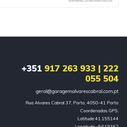
+351
917 263 933 | 222
055 504
geral@garagemalvarescabral.com.pt
Rua Alvares Cabral 37, Porto, 4050-41 Porto

Coordenadas GPS:

Latitude:41.155144

Longitude:-8.618357