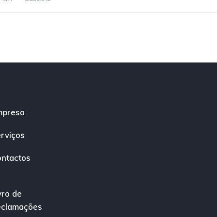
mpresa
rviços
ntactos
vro de
eclamações