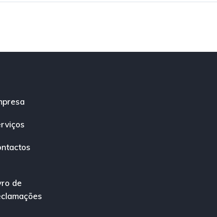
mpresa
rviços
ntactos
vro de
eclamações