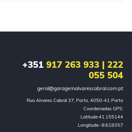
+351
917 263 933 | 222
055 504
geral@garagemalvarescabral.com.pt
Rua Alvares Cabral 37, Porto, 4050-41 Porto

Coordenadas GPS:

Latitude:41.155144

Longitude:-8.618357