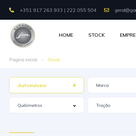
+351 917 263 933 | 222 055 504
geral@gar
HOME
STOCK
EMPRE
Pagina inicial
Stock
Automóveis