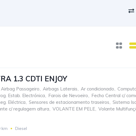
RA 1.3 CDTI ENJOY
Airbag Passageiro
,
Airbags Laterais
,
Ar condicionado
,
Computa
og. Estab. Electrónica
,
Farois de Nevoeiro
,
Fecho Central c/ co
eg. Eléctrica
,
Sensores de estacionamento traseiros
,
Sistema Iso
nte c/ regulagem altura
,
VOLANTE EM PELE
,
Volante Multifun
0 km
Diesel