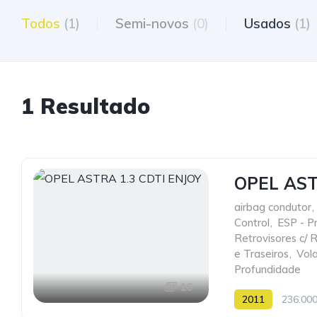
Todos
(1)
Semi-novos
(0)
Usados
(1)
1 Resultado
OPEL AST
airbag condutor
,
Control
,
ESP - Pr
Retrovisores c/ R
e Traseiros
,
Vola
Profundidade
16
2011
236.00