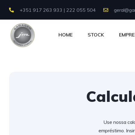
+351 917 263 933 | 222 055 504
geral@gar
HOME
STOCK
EMPRE
Calcu
Use nossa calc
empréstimo. Insi