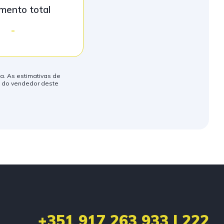
mento total
-
va. As estimativas de
o do vendedor deste
+351 917 263 933 | 222