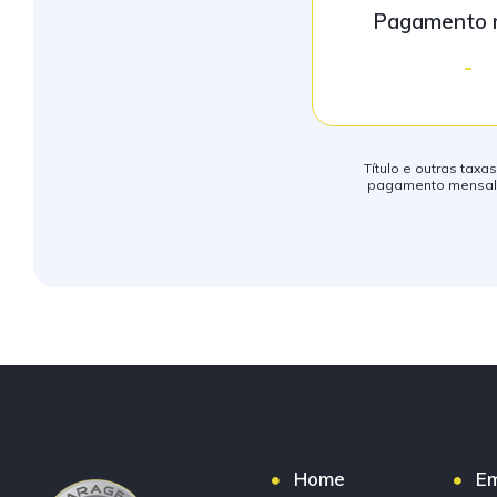
Pagamento 
-
Título e outras taxa
pagamento mensal s
Home
E