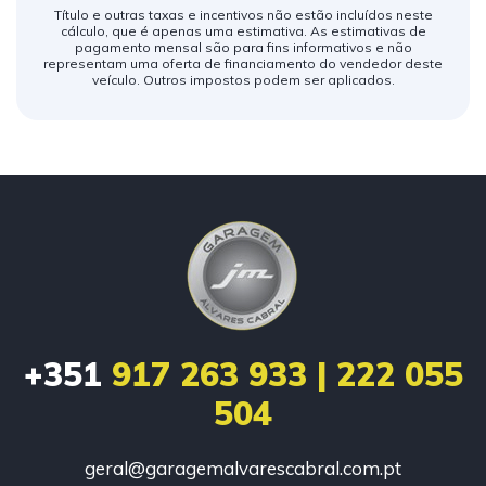
Título e outras taxas e incentivos não estão incluídos neste
cálculo, que é apenas uma estimativa. As estimativas de
pagamento mensal são para fins informativos e não
representam uma oferta de financiamento do vendedor deste
veículo. Outros impostos podem ser aplicados.
+351
917 263 933 | 222 055
504
geral@garagemalvarescabral.com.pt