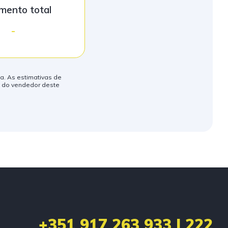
mento total
-
va. As estimativas de
o do vendedor deste
+351 917 263 933 | 222