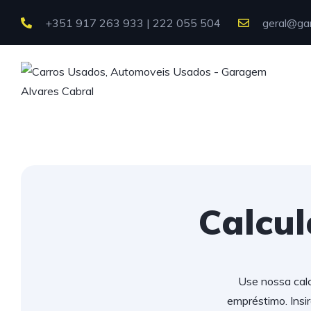
+351 917 263 933 | 222 055 504
geral@gar
Calcu
Use nossa calc
empréstimo. Insi