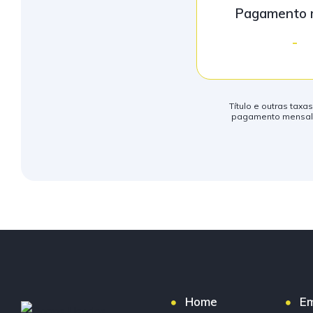
Pagamento 
-
Título e outras taxa
pagamento mensal s
Home
E