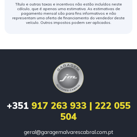
Título e outras taxas e incentivos não estão incluídos neste
cálculo, que é apenas uma estimativa. As estimativas de
pagamento mensal são para fins informativos e não
representam uma oferta de financiamento do vendedor deste
veículo. Outros impostos podem ser aplicados.
+351
917 263 933 | 222 055
504
geral@garagemalvarescabral.com.pt