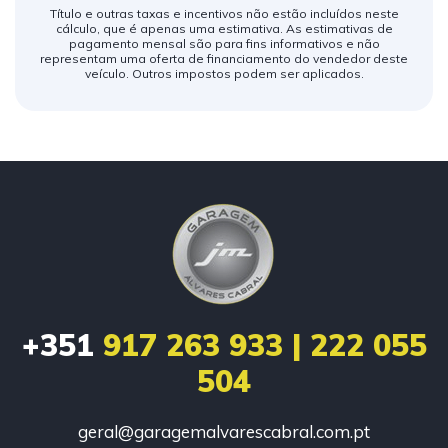
Título e outras taxas e incentivos não estão incluídos neste
cálculo, que é apenas uma estimativa. As estimativas de
pagamento mensal são para fins informativos e não
representam uma oferta de financiamento do vendedor deste
veículo. Outros impostos podem ser aplicados.
+351
917 263 933 | 222 055
504
geral@garagemalvarescabral.com.pt