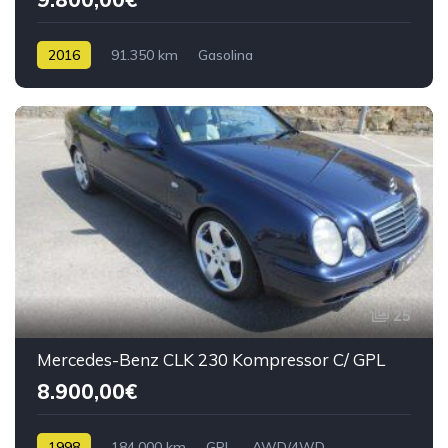
2016
91.350 km
Gasolina
25
Mercedes-Benz CLK 230 Kompressor C/ GPL
8.900,00€
1998
184.000 km
GPL
AWD/4WD