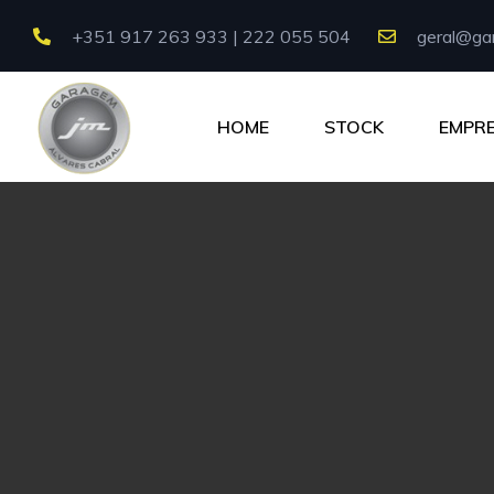
+351 917 263 933 | 222 055 504
geral@gar
HOME
STOCK
EMPR