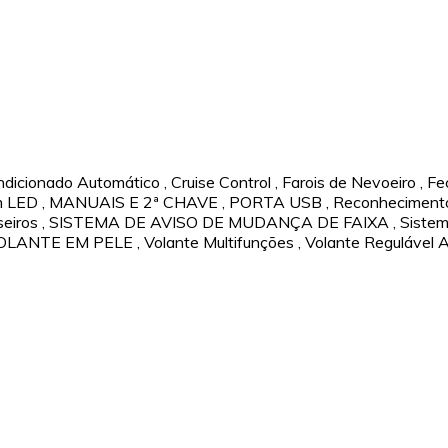
dicionado Automático
,
Cruise Control
,
Farois de Nevoeiro
,
Fe
m LED
,
MANUAIS E 2ª CHAVE
,
PORTA USB
,
Reconhecimento 
eiros
,
SISTEMA DE AVISO DE MUDANÇA DE FAIXA
,
Sistem
OLANTE EM PELE
,
Volante Multifunções
,
Volante Regulável Al