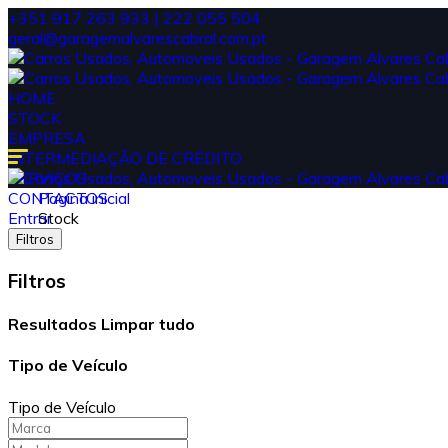
+351 917 263 933 | 222 055 504
geral@garagemalvarescabral.com.pt
HOME
STOCK
EMPRESA
INTERMEDIAÇÃO DE CRÉDITO
SERVIÇOS
CONTACTOS
Pagina inicial
Entrar
Stock
Filtros
Filtros
Resultados
Limpar tudo
Tipo de Veículo
Tipo de Veículo