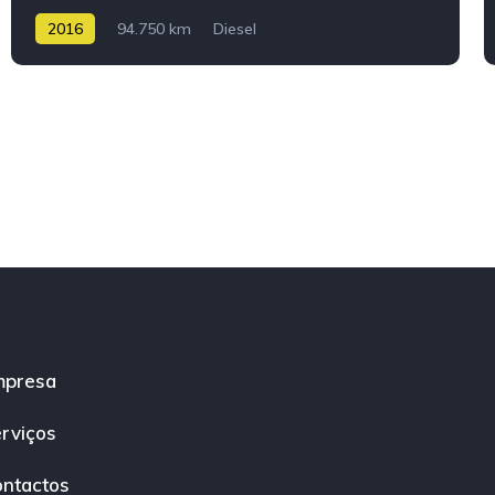
2016
94.750 km
Diesel
mpresa
rviços
ntactos