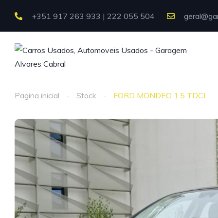
+351 917 263 933 | 222 055 504
geral@gar
Pagina inicial
Stock
FORD MONDEO 1.5 TDCI