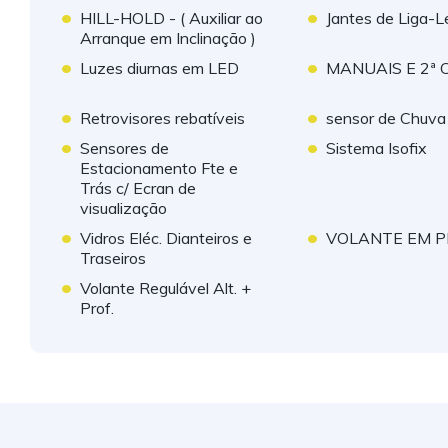
•
•
HILL-HOLD - ( Auxiliar ao
Jantes de Liga-
Arranque em Inclinação )
•
•
Luzes diurnas em LED
MANUAIS E 2ª
•
•
Retrovisores rebatíveis
sensor de Chuva
•
•
Sensores de
Sistema Isofix
Estacionamento Fte e
Trás c/ Ecran de
visualização
•
•
Vidros Eléc. Dianteiros e
VOLANTE EM P
Traseiros
•
Volante Regulável Alt. +
Prof.