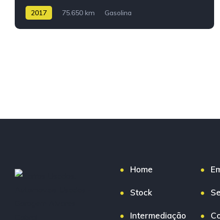
2017
75.650 km
Gasolina
Home
E
Stock
Se
Intermediação
Co