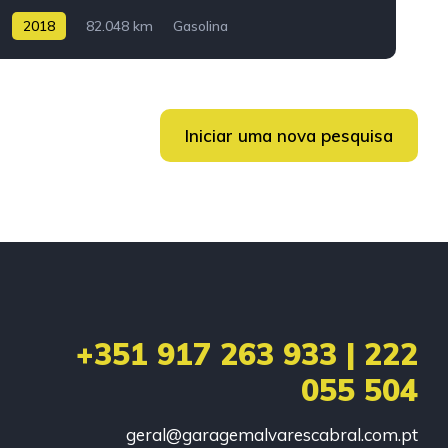
2018
82.048 km
Gasolina
Iniciar uma nova pesquisa
+351 917 263 933 | 222
055 504
geral@garagemalvarescabral.com.pt