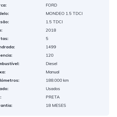
ca:
FORD
elo:
MONDEO 1.5 TDCI
são:
1.5 TDCI
:
2018
tas:
5
indrada:
1499
encia:
120
bustível:
Diesel
xa:
Manual
lómetros:
188.000 km
ado:
Usados
:
PRETA
antia:
18 MESES