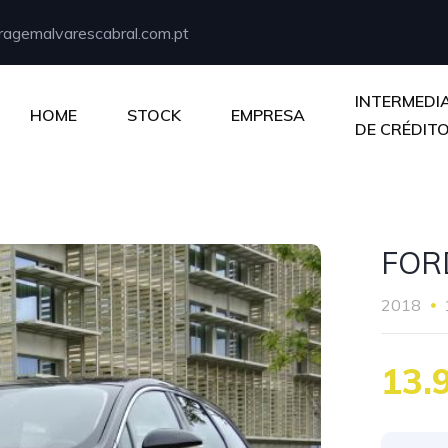
agemalvarescabral.com.pt
INTERMEDI
HOME
STOCK
EMPRESA
DE CRÉDIT
FOR
2018
13.