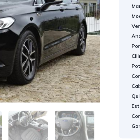
Mar
Mod
Ver
Ano
Por
Cil
Pot
Com
Cai
Qui
Est
Cor
Gar