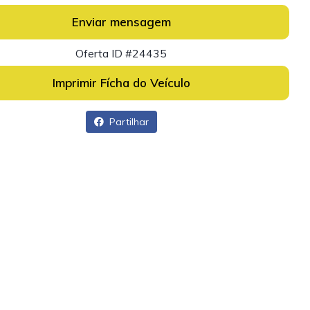
Enviar mensagem
Oferta ID #24435
Imprimir Fícha do Veículo
Partilhar