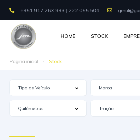
+351 917 263 933 | 222 055 504
geral@gar
HOME
STOCK
EMPRE
Pagina inicial
Stock