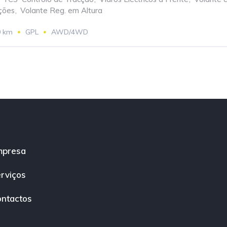
ções
,
Volante Reg. em Altura
0 km
GPL
AWD/4WD
mpresa
rviços
ntactos