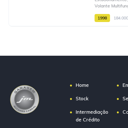
Volante Multifun
1998
184.00
Home
E
Stock
Se
Intermediação
Co
de Crédito