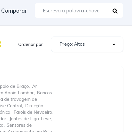
Comparar
Preço: Altos
Ordenar por:
poio de Braço
,
Ar
om Apoio Lombar
,
Bancos
cia de travagem de
ise Control
,
Direcção
rónica
,
Farois de Nevoeiro
,
dor
,
Jantes de Liga-Leve
,
ca
,
Sensores de
com Acabamento em Pele
,