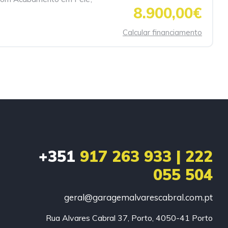
8.900,00€
Calcular financiamento
+351
917 263 933 | 222
055 504
geral@garagemalvarescabral.com.pt
Rua Alvares Cabral 37, Porto, 4050-41 Porto
