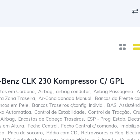
-Benz CLK 230 Kompressor C/ GPL
tos em Carbono
,
Airbag
,
airbag condutor
,
Airbag Passageiro
,
A
ra Zona Traseira
,
Ar-Condicionado Manual
,
Bancos da Frente c
ncos em Pele
,
Bancos Traseiros c/config. Individ.
,
BAS  Assistên
xa Automática
,
Control de Estabilidade
,
Control de Tracção
,
Cru
 Airbag
,
Encostos de Cabeça Traseiros
,
ESP - Prog. Estab. Elect
s em Altura
,
Fecho Central
,
Fecho Central c/ comando
,
Imobiliza
da
,
Pneu de socorro
,
Rádio com CD
,
Retrovisores c/ Reg. Eléctri
TCS  Controlo de Tracção
,
Vidros Eléctricos à Frente
,
Volante 