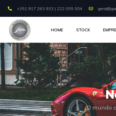
+351 917 263 933 | 222 055 504
geral@gar
HOME
STOCK
EMPR
N
O mundo a