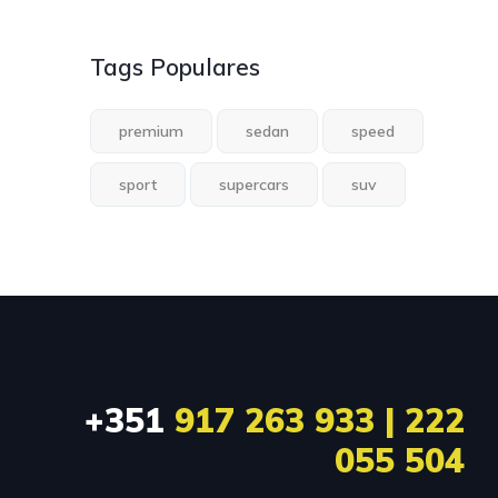
Tags Populares
premium
sedan
speed
sport
supercars
suv
+351
917 263 933 | 222
055 504