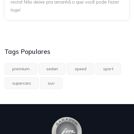
resta! Não deixe pra amanhã o que você pode fazer
hoje!
Tags Populares
premium
sedan
speed
sport
supercars
suv