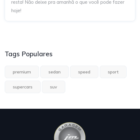
resta! Não deixe pra amanhã o que você pode fazer
hoje!
Tags Populares
premium
sedan
speed
sport
supercars
suv