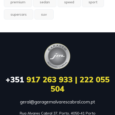
premium
sedan
speed
sport
supercars
suv
+351
917 263 933 | 222 055
504
geral@garagemalvarescabral.com.pt
Rua Alvares Cabral 37, Porto, 4050-41 Porto
