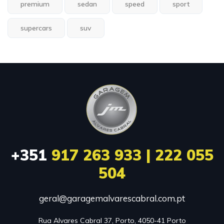
premium
sedan
speed
sport
supercars
suv
+351
917 263 933 | 222 055
504
geral@garagemalvarescabral.com.pt
Rua Alvares Cabral 37, Porto, 4050-41 Porto
